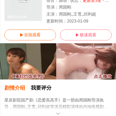
语言：
国语
状态：
更新至5全
- 免费在线观看
导演：
周国刚
主演：
周国刚,,王雪,,邱利超
更新至5全/全集
更新时间：
2023-01-09
在线观看
极速观看


剧情介绍
我要评分
星辰影院国产剧《恋爱高高手》是一部由周国刚导演执
导，周国刚,,王雪,,邱利超等演员精彩演绎的内地电视剧，
大结局剧情已揭晓（更新至5全），手机免费观看高清未删
