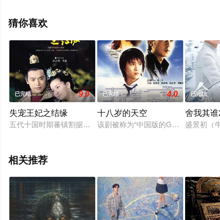
减完整版电视剧全集来上星辰影视就够了，更多相关信息
可移步至豆瓣电视剧、电视猫或剧情网等平台了解。
猜你喜欢
9.0
4.0
已完结
已完结
已完结
失宠王妃之结缘
十八岁的天空
舍我其谁2
五代十国时期蕃镇割据。月筝（李晟饰）一心深爱凤璘（高云翔
该剧被称为“中国版的GTO”。嘉英
盛景初（
相关推荐