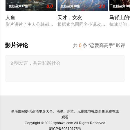
8.0
3.0
更新至第12集
更新至第18集
更新至第10
人鱼
天才，女友
马背上的
影片讲述了主人公韩郝（樊少皇 饰）为了营救意外被困秘密实验
根据素光同同名小说改编。江逾白长大
抗战期间
影片评论
共
0
条 “恋爱高高手” 影评
星辰影院
提供高清电影大全、动漫、综艺、无删减电视剧全集免费在线
观看
Copyright © 2022 syhbwh.com All Rights Reserved
蒙ICP备60310175号