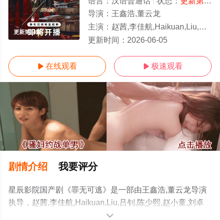
语言：
汉语普通话
状态：
更新第24集
导演：
王鑫浩,董云龙
主演：
赵茜,李佳航,Haikuan,Liu,吕钊,陈少熙,赵小童,刘卓杰,王与歌
更新第24集
更新时间：
2026-06-05
在线观看
极速观看


剧情介绍
我要评分
星辰影院国产剧《罪无可逃》是一部由王鑫浩,董云龙导演
执导，赵茜,李佳航,Haikuan,Liu,吕钊,陈少熙,赵小童,刘卓
杰,王与歌等演员精彩演绎的中国大陆电视剧，手机免费观
