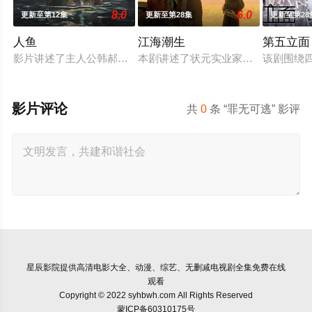
8.0
6.0
更新至第12集
更新至第28集
更新至第28
人鱼
江海潮生
第五立面
影片讲述了主人公韩郝（樊少皇 饰）为了营救意外被困秘密实验
本剧讲述了状元实业家张謇创办大生
该剧围绕
影片评论
共
0
条 “罪无可逃” 影评
星辰影院
提供高清电影大全、动漫、综艺、无删减电视剧全集免费在线
观看
Copyright © 2022 syhbwh.com All Rights Reserved
蒙ICP备60310175号