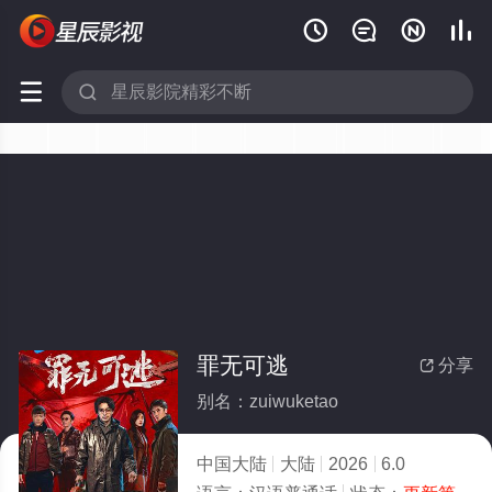






罪无可逃
分享

别名：zuiwuketao
中国大陆
大陆
2026
6.0