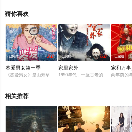
看高清未删减完整版电视剧全集来上星辰影视就够了，更
多相关信息可移步至豆瓣电视剧、电视猫或剧情网等平台
猜你喜欢
了解。
2.0
6.0
已完结
已完结
已完结
鉴爱男女第一季
家里家外
家和万事
《鉴爱男女》是由芳草地影视出品，腾讯视频独家播出的轻喜微
1990年代，一座古老的四合院里生
两年前的
相关推荐