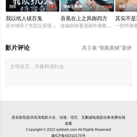
3.0
4.0
完结
更新至第6集
完结
我以纸人镇百鬼
吾凰在上之凤御四方
其实不是
苏木继承了失踪父亲留下的白事馆，本想低调扎纸维生，却因一
改编自快看漫画作者嗷小泽的独家连
一群怀揣
影片评论
共
0
条 “良陈美锦” 影评
星辰影院
提供高清电影大全、动漫、综艺、无删减电视剧全集免费在线
观看
Copyright © 2022 syhbwh.com All Rights Reserved
蒙ICP备60310175号