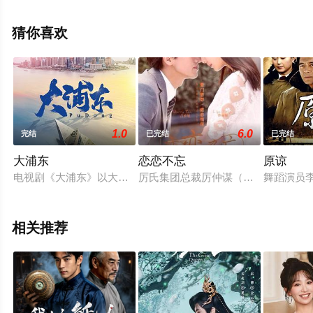
等演员精彩演绎的中国大陆电视剧，手机免费观看高清未
删减完整版电视剧全集来上星辰影视就够了，更多相关信
猜你喜欢
息可移步至豆瓣电视剧、电视猫或剧情网等平台了解。
1.0
6.0
完结
已完结
已完结
大浦东
恋恋不忘
原谅
电视剧《大浦东》以大时代为背景，聚焦陆家嘴、浦东洋泾老街
厉氏集团总裁厉仲谋（言承旭 饰）是
舞蹈演员
相关推荐