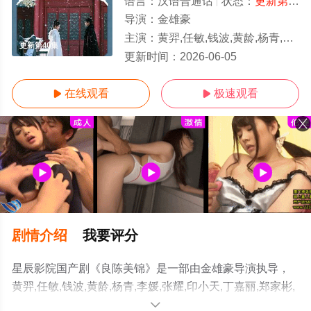
语言：
汉语普通话
状态：
更新第40集
导演：
金雄豪
主演：
黄羿,任敏,钱波,黄龄,杨青,李媛,张耀,印小天,丁嘉丽,郑家彬,王思懿,吴刚,杨童舒,李菲儿,黄日莹,杨昆,董思成,左叶,此沙
更新第40集
更新时间：
2026-06-05
在线观看
极速观看


剧情介绍
我要评分
星辰影院国产剧《良陈美锦》是一部由金雄豪导演执导，
黄羿,任敏,钱波,黄龄,杨青,李媛,张耀,印小天,丁嘉丽,郑家彬,
王思懿,吴刚,杨童舒,李菲儿,黄日莹,杨昆,董思成,左叶,此沙
