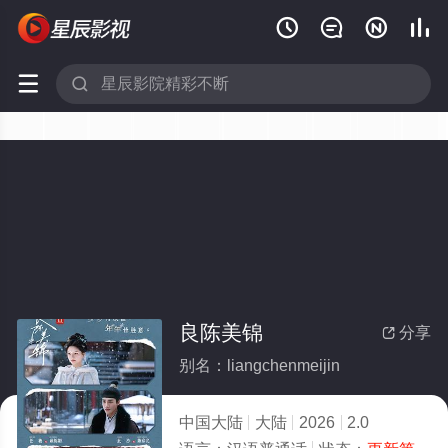






良陈美锦
分享

别名：liangchenmeijin
中国大陆
大陆
2026
2.0