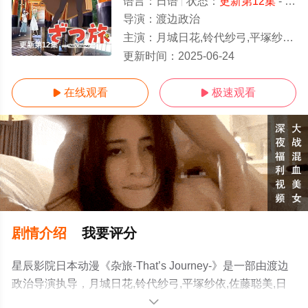
语言：
日语
状态：
更新第12集
- 免费在线观看
导演：
渡边政治
主演：
月城日花,铃代纱弓,平塚纱依,佐藤聪美,日笠阳子,小林优,窪田等
更新第12集
更新时间：
2025-06-24
在线观看
极速观看


剧情介绍
我要评分
星辰影院日本动漫《杂旅-That’s Journey-》是一部由渡边
政治导演执导，月城日花,铃代纱弓,平塚纱依,佐藤聪美,日
笠阳子,小林优,窪田等等演员精彩演绎的日本动漫，手机免
