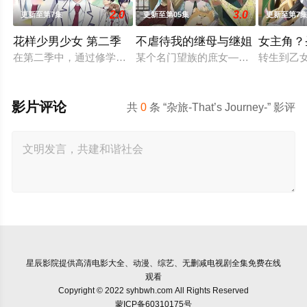
2.0
3.0
更新至第7集
更新至第05集
更新至第7
花样少男少女 第二季
不虐待我的继母与继姐
女主角？
在第二季中，通过修学旅行和舞会等在原作中广受欢迎的篇章，
某个名门望族的庶女——中村美冶，
转生到乙
影片评论
共
0
条 “杂旅-That’s Journey-” 影评
星辰影院
提供高清电影大全、动漫、综艺、无删减电视剧全集免费在线
观看
Copyright © 2022 syhbwh.com All Rights Reserved
蒙ICP备60310175号