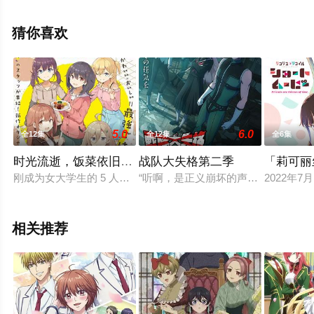
费观看高清未删减完整版动漫全集来上星辰影视就够了，
更多相关信息可移步至豆瓣动漫、电视猫或剧情网等平台
猜你喜欢
了解。
5.0
6.0
全12集
全12集
全6集
时光流逝，饭菜依旧美味
战队大失格第二季
「莉可丽丝」F
刚成为女大学生的 5 人展开的日常系原创动画。喜欢美食，想
“听啊，是正义崩坏的声音。”伪装潜
2022年
相关推荐