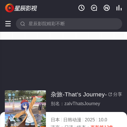






杂旅-That’s Journey-
分享

别名：zalvThatsJourney
日本
日韩动漫
2025
10.0