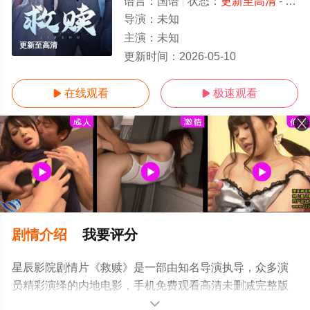
语言：
国语
状态：
更新至高清
- 免费在线观看
导演：
未知
主演：
未知
更新至高清
更新时间：
2026-05-10
在线观看
极速观看


剧情介绍
我要评分
星辰影院剧情片《救赎》是一部由知名导演执导，众多演
员精彩演绎的内地电影，手机免费观看高清未删减完整版
电影大全来上星辰影视就够了，更多相关信息可移步至豆
