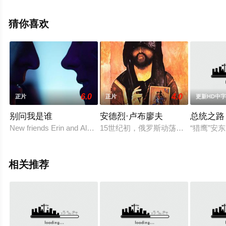
瓣电影、电视猫或剧情网等平台了解。
猜你喜欢
6.0
4.0
正片
正片
更新HD中
别问我是谁
安德烈·卢布廖夫
总统之路
New friends Erin and Alex discover a mutual attraction that neither
15世纪初，俄罗斯动荡时期。著名圣像画家
“猎鹰”安
相关推荐