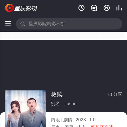






救赎
分享

别名：jiushu
内地
剧情
2023
1.0