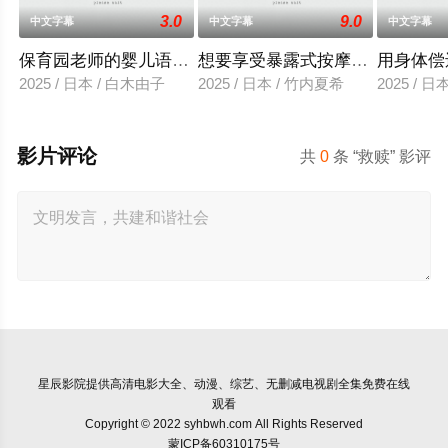
3.0
9.0
中文字幕
中文字幕
中文字幕
保育园老师的婴儿语让人超兴奋
想要享受暴露式按摩的已婚女子
用身体偿
2025 / 日本 / 白木由子
2025 / 日本 / 竹内夏希
2025 / 
影片评论
共
0
条 “救赎” 影评
星辰影院
提供高清电影大全、动漫、综艺、无删减电视剧全集免费在线
观看
Copyright © 2022 syhbwh.com All Rights Reserved
蒙ICP备60310175号