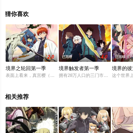
本动漫，手机免费观看高清未删减完整版动漫全集来上星
辰影视就够了，更多相关信息可移步至豆瓣动漫、电视猫
猜你喜欢
或剧情网等平台了解。
2.0
4.0
已完结
已完结
已完结
境界之轮回第一季
境界触发者第一季
境界的彼
表面上看来，真宫樱（井上麻里奈 配音）只是一介平平无奇的
拥有28万人口的三门市，其境内某天
这个世界
相关推荐