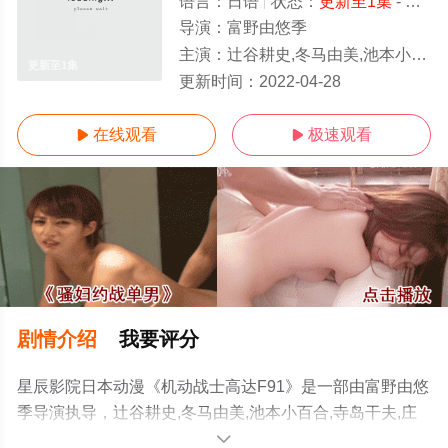
语言：
日语
状态：
更新至1集
- 免费在线观看
导演：
富野由悠季
主演：
辻谷耕史,冬马由美,池本小百合,寺岛干夫,庄司美代子,高杉哲平,前田昌明,坪井章子
更新至1集
更新时间：
2022-04-28
在线观看
极速观看


剧情介绍
我要评分
星辰影院日本动漫《机动战士高达F91》是一部由富野由悠
季导演执导，辻谷耕史,冬马由美,池本小百合,寺岛干夫,庄
司美代子,高杉哲平,前田昌明,坪井章子等演员精彩演绎的日
