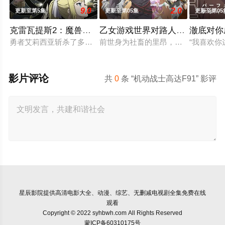
9.0
2.0
更新至第5集
更新至第05集
更新至第05
克雷瓦提斯2：魔兽之王与虚伪的勇者传承
乙女游戏世界对路人角色很不友好
澈底对你
勇者艾莉西亚斩杀了多雷尔将军，海登与博雷托两国的战争就此落
前世身为社畜的里昂，转生到了某款
“我喜欢
影片评论
共
0
条 “机动战士高达F91” 影评
星辰影院
提供高清电影大全、动漫、综艺、无删减电视剧全集免费在线
观看
Copyright © 2022 syhbwh.com All Rights Reserved
蒙ICP备60310175号